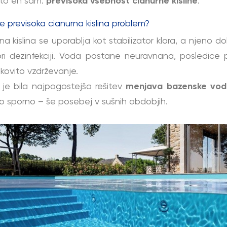
to en sam:
previsoka vsebnost cianurne kisline
.
je previsoka cianurna kislina problem?
na kislina se uporablja kot stabilizator klora, a njeno 
pri dezinfekciji. Voda postane neuravnana, posledice
kovito vzdrževanje.
 je bila najpogostejša rešitev
menjava bazenske vo
ko sporno – še posebej v sušnih obdobjih.