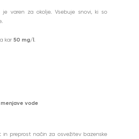
 je varen za okolje. Vsebuje snovi, ki so
e.
za kar
50 mg/l
.
ez menjave vode
it in preprost način za osvežitev bazenske