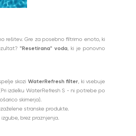
rešitev. Gre za posebno filtrirno enoto, ki
ezultat?
"Resetirana" voda
, ki je ponovno
pelje skozi
WaterRefresh filter
, ki vsebuje
(Pri izdelku WaterRefresh S - ni potrebe po
ošarico skimerja).
nezaželene stranske produkte.
 izgube, brez praznjenja.