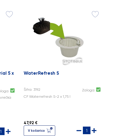
ial 5 x
WaterRefresh S
Šifra: 3192
Zaloga:
aloga:
CF Waterrefresh S-2 x 1,75 l
l vrečka
47,92 €
V košarico