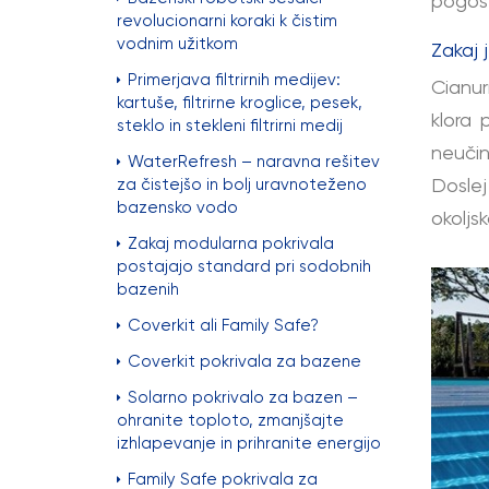
pogos
revolucionarni koraki k čistim
vodnim užitkom
Zakaj 
Primerjava filtrirnih medijev:
Cianur
kartuše, filtrirne kroglice, pesek,
klora 
steklo in stekleni filtrirni medij
neučin
WaterRefresh – naravna rešitev
Doslej
za čistejšo in bolj uravnoteženo
bazensko vodo
okoljs
Zakaj modularna pokrivala
postajajo standard pri sodobnih
bazenih
Coverkit ali Family Safe?
Coverkit pokrivala za bazene
Solarno pokrivalo za bazen –
ohranite toploto, zmanjšajte
izhlapevanje in prihranite energijo
Family Safe pokrivala za