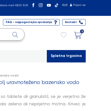
B2B
Prijavi se
stava nad 49,00 EUR
FAQ - najpogostejša vprašanja
Kontakt
0
Spletna trgovina
azensko vodo
 bolj uravnoteženo bazensko vodo
so tablete ali granulati), se je verjetno že
stala zelena ali neprijetno motna. Krivec je