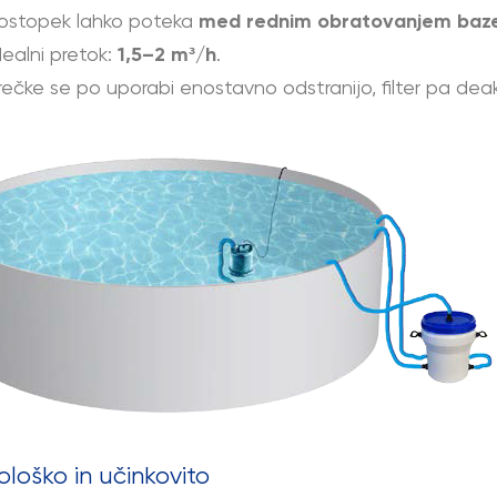
ostopek lahko poteka
med rednim obratovanjem baz
dealni pretok:
1,5–2 m³/h
.
rečke se po uporabi enostavno odstranijo, filter pa deakt
ološko in učinkovito