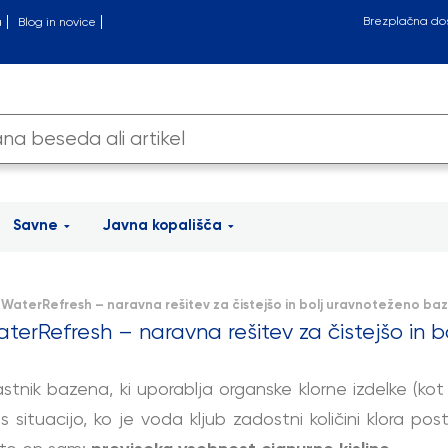
Brezplačna do
a
Blog in novice
Savne
Javna kopališča
 WaterRefresh – naravna rešitev za čistejšo in bolj uravnoteženo b
terRefresh – naravna rešitev za čistejšo in
astnik bazena, ki uporablja organske klorne izdelke (kot 
 s situacijo, ko je voda kljub zadostni količini klora po