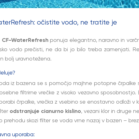
terRefresh: očistite vodo, ne tratite je
m
CF-WaterRefresh
ponuja elegantno, naravno in varčno 
ko vodo prečisti, ne da bi jo bilo treba zamenjati. R
in bolj uravnotežena.
eluje?
oda iz bazena se s pomočjo majhne potopne črpalke s
osebne filtrirne vrečke z visoko vezavno sposobnostjo. 
porabi črpalke, vrečka z vsebino se enostavno odloži v k
ilter
odstranjuje cianurno kislino
, vezani klor in druge 
o prehodu skozi filter se voda vrne nazaj v bazen – brez
avna uporaba: