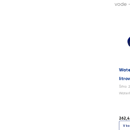
vode –
Water
litrov
Šifra: 
WaterRe
262,4
V ko