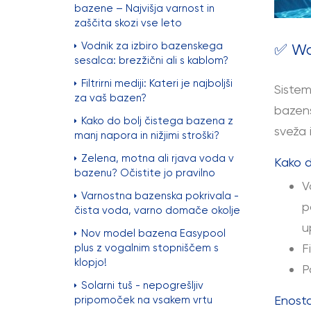
bazene – Najvišja varnost in
zaščita skozi vse leto
Vodnik za izbiro bazenskega
✅
Wa
sesalca: brezžični ali s kablom?
Filtrirni mediji: Kateri je najboljši
Siste
za vaš bazen?
bazens
Kako do bolj čistega bazena z
sveža 
manj napora in nižjimi stroški?
Zelena, motna ali rjava voda v
Kako d
bazenu? Očistite jo pravilno
V
Varnostna bazenska pokrivala -
p
čista voda, varno domače okolje
u
Nov model bazena Easypool
F
plus z vogalnim stopniščem s
klopjo!
P
Solarni tuš - nepogrešljiv
Enost
pripomoček na vsakem vrtu