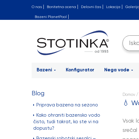
O nas
Bonitetna ocena
Delovni čas
Lokacija
Galerij
Bazeni PlanetPool
Bazeni
Konfigurator
Nega vode
Blog
Domov
/
💧
Wa
Priprava bazena na sezono
Kako ohraniti bazensko vodo
Vsak l
čisto, tudi takrat, ko ste vi na
dopustu?
srečal
Bazenski robotski sesalci –