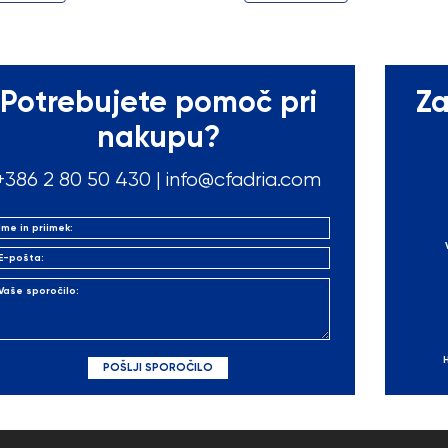
Potrebujete pomoč pri
Za
nakupu?
+386 2 80 50
430
|
info@cfadria.com