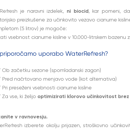
efresh je naravni izdelek,
ni biocid
, kar pomeni, da
torijsko preizkušene za učinkovito vezavo cianurne kislin
mpletom (5 litrov) je mogoče:
žati vsebnost cianurne kisline v 10.000-litrskem bazenu 
 priporočamo uporabo WaterRefresh?
 Ob začetku sezone (spomladanski zagon)
 Pred načrtovano menjavo vode (kot alternativa)
 Pri preseženi vsebnosti cianurne kisline
 Za vse, ki želijo
optimizirati klorovo učinkovitost br
anite v ravnovesju.
rRefresh izberete okolju prijazen, stroškovno učinkov