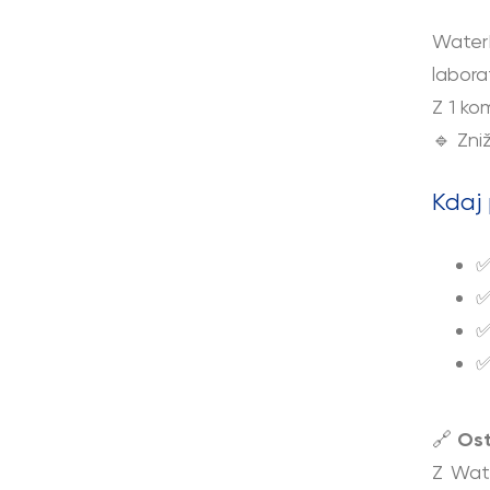
WaterR
labora
Z 1 ko
🔹 Zni
Kdaj
✅
✅
✅
✅
🔗
Ost
Z Wate