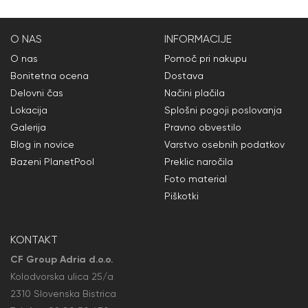
O NAS
INFORMACIJE
O nas
Pomoč pri nakupu
Bonitetna ocena
Dostava
Delovni čas
Načini plačila
Lokacija
Splošni pogoji poslovanja
Galerija
Pravno obvestilo
Blog in novice
Varstvo osebnih podatkov
Bazeni PlanetPool
Preklic naročila
Foto material
Piškotki
KONTAKT
CF Group Adria d.o.o.
Kolodvorska ulica 25/a
2310 Slovenska Bistrica