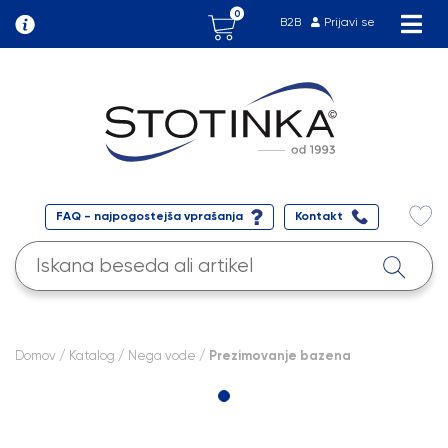
0
B2B
Prijavi se
FAQ - najpogostejša vprašanja
Kontakt
Domov
/
Katalog
/
Nega vode
/ Prezimovanje bazena