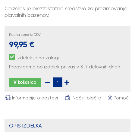
Calzelos je brezfosfatno sredstvo za prezimovanje
plavalnih bazenov.
Redna cena (z DDV):
99,95 €
Izdelek je na zalogi.
Predvidoma bo izdelek pri vas v 3-7 delovnih dneh.
V košarico
Informacije o dostavi
Načini plačila
Pomoč
OPIS IZDELKA