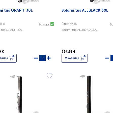
ni tuš GRANIT 30L
Solarni tuš ALLBLACK 30L
2858
Šifra: 3204
Zaloga:
Z
i tuš GRANIT 30L
Solarni tuš ALLBLACK 30L
0 €
794,95 €
šarico
V košarico