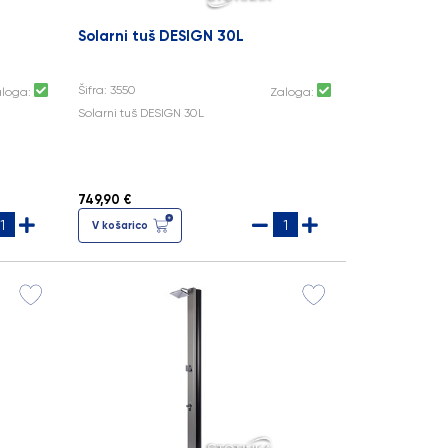
Solarni tuš DESIGN 30L
Šifra: 3550
aloga:
Zaloga:
Solarni tuš DESIGN 30L
749,90 €
V košarico