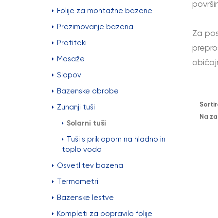
površi
Folije za montažne bazene
Prezimovanje bazena
Za po
Protitoki
prepro
Masaže
običaj
Slapovi
Bazenske obrobe
Sortir
Zunanji tuši
Na za
Solarni tuši
Tuši s priklopom na hladno in
toplo vodo
Osvetlitev bazena
Termometri
Bazenske lestve
Kompleti za popravilo folije