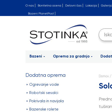
O nas
Bonitetna ocena
Delovni čas
Lokacija
Galerij
Bazeni PlanetPool
Bazeni
Oprema za gradnjo
Doda
Dodatna oprema
Domov
Sola
Ogrevanje vode
Robotski sesalci
Predn
Pokrivala in navijala
tušira
Bazenske rolete