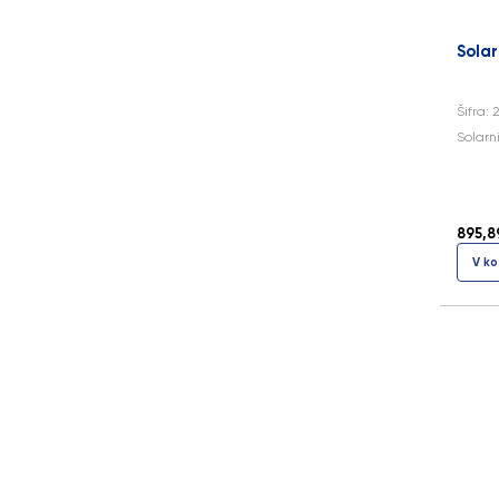
Solar
Šifra: 
Solarn
895,8
V ko