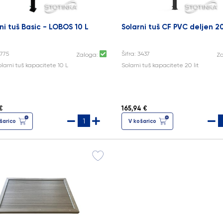
ni tuš Basic - LOBOS 10 L
Solarni tuš CF PVC deljen 20
3775
Šifra: 3437
Zaloga:
Z
olarni tuš kapacitete 10 L
Solarni tuš kapacitete 20 lit
€
165,94 €
šarico
V košarico