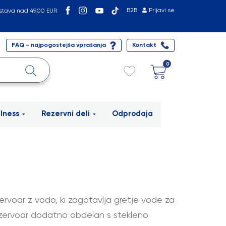
B2B
Prijavi se
stava nad 49,00 EUR
FAQ - najpogostejša vprašanja
Kontakt
0
lness
Rezervni deli
Odprodaja
rvoar z vodo, ki zagotavlja gretje vode za
rezervoar dodatno obdelan s stekleno