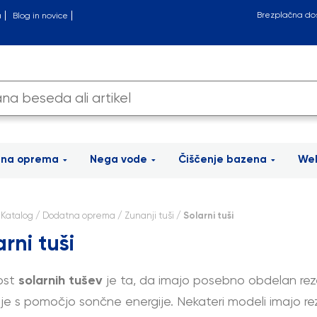
Brezplačna do
a
Blog in novice
tna oprema
Nega vode
Čiščenje bazena
Wel
/
Katalog
/
Dodatna oprema
/
Zunanji tuši
/ Solarni tuši
rni tuši
ost
solarnih tušev
je ta, da imajo posebno obdelan reze
nje s pomočjo sončne energije. Nekateri modeli imajo 