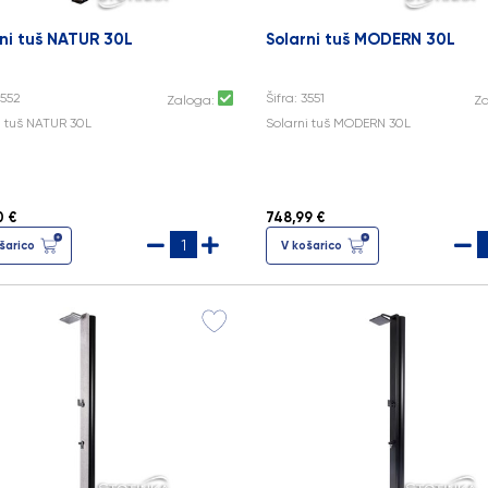
ni tuš NATUR 30L
Solarni tuš MODERN 30L
3552
Šifra: 3551
Zaloga:
Z
i tuš NATUR 30L
Solarni tuš MODERN 30L
0 €
748,99 €
šarico
V košarico