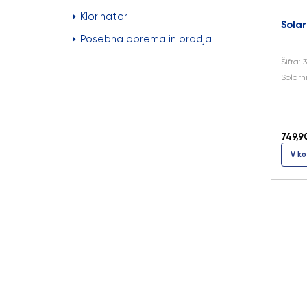
Klorinator
Solar
Posebna oprema in orodja
Šifra: 
Solarn
749,9
V ko