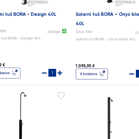
ni tuš BORA - Design 40L
Solarni tuš BORA – Onyx bl
40L
2859
Zaloga:
Šifra: 3197
Z
i tuš BORA - Design 40L
Solarni tuš BORA – Onyx black 40L
9 €
1.095,95 €
šarico
V košarico