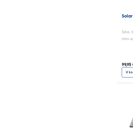
Solar
Šifra: 
Vrtni s
99,95 
V ko