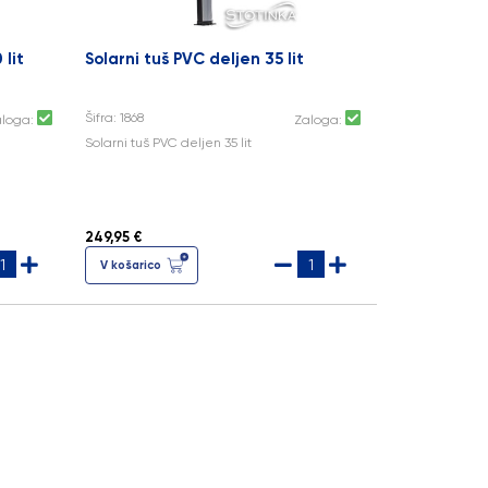
 lit
Solarni tuš PVC deljen 35 lit
Šifra: 1868
aloga:
Zaloga:
Solarni tuš PVC deljen 35 lit
249,95 €
V košarico