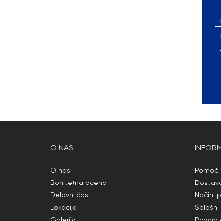
O NAS
INFORM
O nas
Pomoč p
Bonitetna ocena
Dostav
Delovni čas
Načini p
Lokacija
Splošni
Galerija
Pravno 