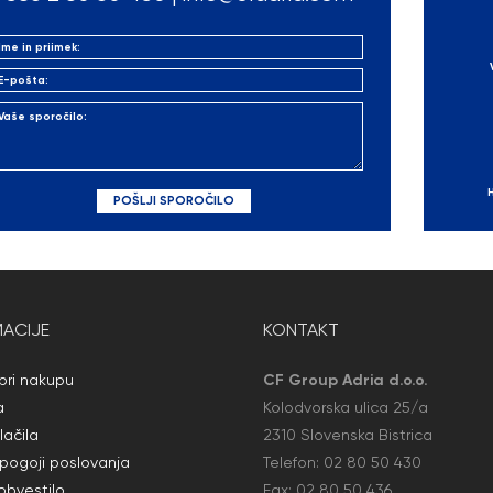
ACIJE
KONTAKT
ri nakupu
CF Group Adria d.o.o.
a
Kolodvorska ulica 25/a
lačila
2310 Slovenska Bistrica
 pogoji poslovanja
Telefon:
02 80 50
430
obvestilo
Fax: 02 80 50
436