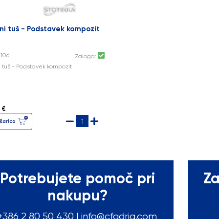
ni tuš - Podstavek kompozit
2106
Zaloga:
i tuš - Podstavek kompozit
 €
šarico
Potrebujete pomoč pri
Za
nakupu?
+386 2 80 50
430
|
info@cfadria.com