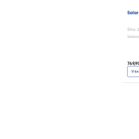
Solar
Šifra: 
Solarn
749,9
V ko