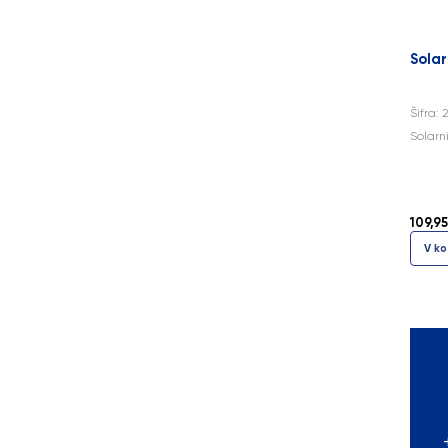
Solar
Šifra: 
Solarn
109,95
V ko