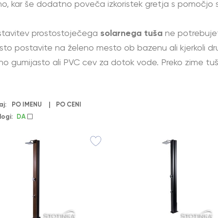
no, kar še dodatno poveča izkoristek gretja s pomočjo 
stavitev prostostoječega
solarnega tuša
ne potrebuje
sto postavite na želeno mesto ob bazenu ali kjerkoli drug
no gumijasto ali PVC cev za dotok vode. Preko zime tu
aj:
PO IMENU
|
PO CENI
logi:
DA