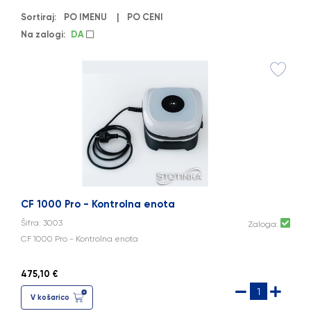
Sortiraj:
PO IMENU
|
PO CENI
Na zalogi:
DA
CF 1000 Pro - Kontrolna enota
Šifra: 3003
Zaloga:
CF 1000 Pro - Kontrolna enota
475,10 €
V košarico