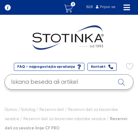
0
B2B
Prijavi se
FAQ - najpogostejša vprašanja
Kontakt
Domov
/
Katalog
/
Rezervni deli
/
Rezervni deli za bazenske
sesalce
/
Rezervni deli za bazenske robotske sesalce
/ Rezervni
deli za sesalce linije CF PRO