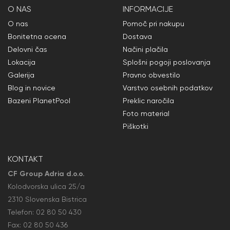
O NAS
INFORMACIJE
O nas
Pomoč pri nakupu
Bonitetna ocena
Dostava
Delovni čas
Načini plačila
Lokacija
Splošni pogoji poslovanja
Galerija
Pravno obvestilo
Blog in novice
Varstvo osebnih podatkov
Bazeni PlanetPool
Preklic naročila
Foto material
Piškotki
KONTAKT
CF Group Adria d.o.o.
Kolodvorska ulica 25/a
2310 Slovenska Bistrica
Telefon:
02 80 50
430
Fax: 02 80 50
436