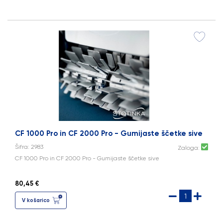
CF 1000 Pro in CF 2000 Pro - Gumijaste ščetke sive
Šifra: 2983
Zaloga:
CF 1000 Pro in CF 2000 Pro - Gumijaste ščetke sive
80,45 €
V košarico