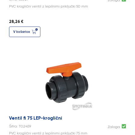
Zaloga:
PVC kroglični ventil z lepilnimi priključki 50 mm
28,26 €
V košarico
Ventil fi 75 LEP-kroglični
Šifra: T02459
Zaloga:
PVC kroglični ventil z lepilnimi priključki 75 mm