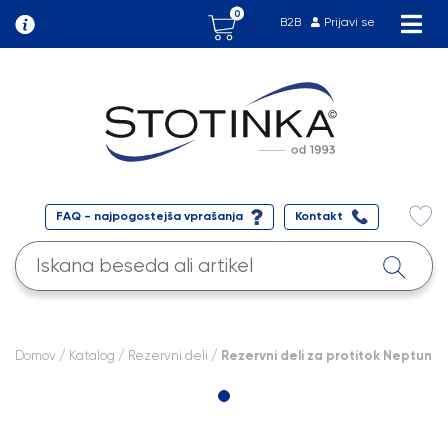
0
B2B
Prijavi se
FAQ - najpogostejša vprašanja
Kontakt
Domov
/
Katalog
/
Rezervni deli
/ Rezervni deli za protitok Neptun