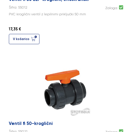
Šifra: 55012
Zaloga:
PVC kroglični ventil z lepilnimi priključki 50 mm
17,35 €
V košarico
Ventil fi 50-kroglični
Šifra: 55021