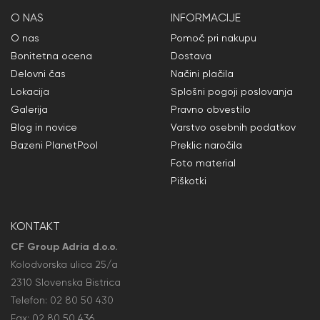
O NAS
INFORMACIJE
O nas
Pomoč pri nakupu
Bonitetna ocena
Dostava
Delovni čas
Načini plačila
Lokacija
Splošni pogoji poslovanja
Galerija
Pravno obvestilo
Blog in novice
Varstvo osebnih podatkov
Bazeni PlanetPool
Preklic naročila
Foto material
Piškotki
KONTAKT
CF Group Adria d.o.o.
Kolodvorska ulica 25/a
2310 Slovenska Bistrica
Telefon:
02 80 50
430
Fax: 02 80 50
436