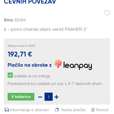
CEVNIH POVEZAV
Šifra:
55084
6 - potni stranski izbirni ventil PRAHER 2''
Redna cena (z DDV):
192,71 €
Plačilo na obroke z
Izdelek je na zalogi.
Predvidoma bo izdelek pri vas v 3-7 delovnih dneh.
V košarico
Informacije o dostavi
Načini plačila
Pomoč