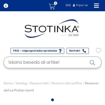
0
B2B
Prijavi se
FAQ - najpogostejša vprašanja
Kontakt
Domov
/
Katalog
/
Rezervni deli
/
Rezervni deli za filtre
/ Rezervni
deli za Praher ventil