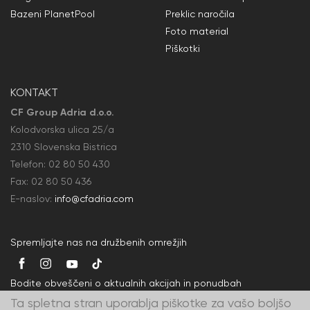
Bazeni PlanetPool
Preklic naročila
Foto material
Piškotki
KONTAKT
CF Group Adria d.o.o.
Kolodvorska ulica 25/a
2310 Slovenska Bistrica
Telefon:
02 80 50
430
Fax: 02 80 50
436
E-naslov:
info@cfadria.com
Spremljajte nas na družbenih omrežjih
Bodite obveščeni o aktualnih akcijah in ponudbah
Ta spletna stran uporablja piškotke za vašo boljšo