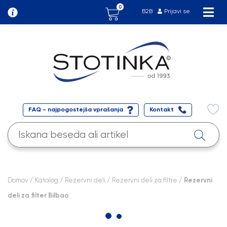
0
B2B
Prijavi se
FAQ - najpogostejša vprašanja
Kontakt
Domov
/
Katalog
/
Rezervni deli
/
Rezervni deli za filtre
/ Rezervni
deli za filter Bilbao