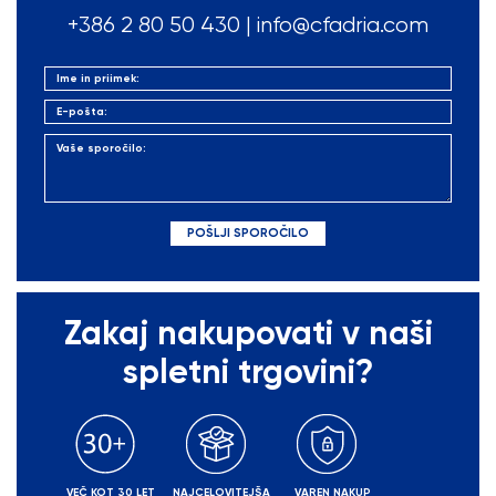
+386 2 80 50
430
|
info@cfadria.com
Zakaj nakupovati v naši
spletni trgovini?
VEČ KOT 30 LET
NAJCELOVITEJŠA
VAREN NAKUP