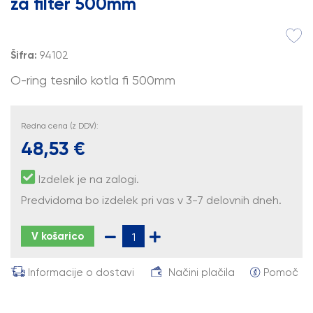
za filter 500mm
Šifra:
94102
O-ring tesnilo kotla fi 500mm
Redna cena (z DDV):
48,53 €
Izdelek je na zalogi.
Predvidoma bo izdelek pri vas v 3-7 delovnih dneh.
V košarico
Informacije o dostavi
Načini plačila
Pomoč