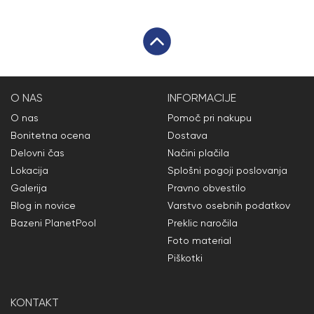
O NAS
INFORMACIJE
O nas
Pomoč pri nakupu
Bonitetna ocena
Dostava
Delovni čas
Načini plačila
Lokacija
Splošni pogoji poslovanja
Galerija
Pravno obvestilo
Blog in novice
Varstvo osebnih podatkov
Bazeni PlanetPool
Preklic naročila
Foto material
Piškotki
KONTAKT