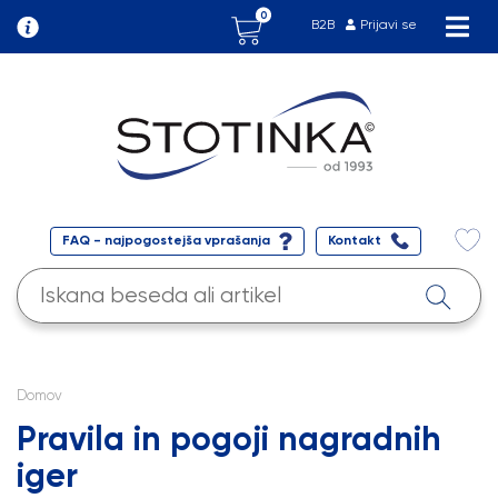
0
B2B
Prijavi se
FAQ - najpogostejša vprašanja
Kontakt
Domov
Pravila in pogoji nagradnih
iger