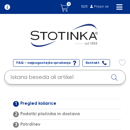
0
B2B
Prijavi se
FAQ - najpogostejša vprašanja
Kontakt
Pregled košarice
1
Podatki plačnika in dostava
2
Potrditev
3