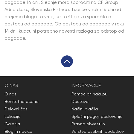
pogodbe 14 dni. Slednje mora sporočiti na CF Group
Adria d.o.o., Slovenska Bistrica. Tudi če v roku 14 dni od
prejema blaga to vrne, se to šteje za sporočilo o
odstopu od pogodbe. Ob odstopu od pogodbe v roku
14 dni, kupcu ni potrebno navesti razloga za odstop od
pogodbe.
O NAS
INFORMACIJE
O nas
Pomoč pri nakupu
Bonitetna ocena
Dostava
Delovni čas
Načini plačila
Lokacija
Splošni pogoji poslovanja
Galerija
Pravno obvestilo
Blog in novice
Varstvo osebnih podatkov