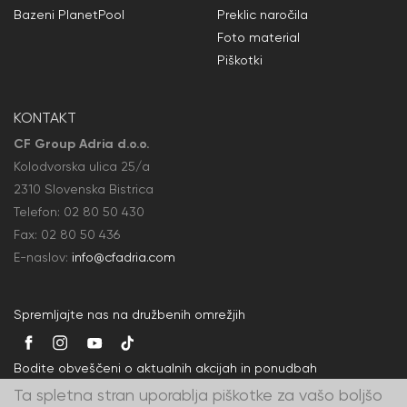
Bazeni PlanetPool
Preklic naročila
Foto material
Piškotki
KONTAKT
CF Group Adria d.o.o.
Kolodvorska ulica 25/a
2310 Slovenska Bistrica
Telefon:
02 80 50
430
Fax: 02 80 50
436
E-naslov:
info@cfadria.com
Spremljajte nas na družbenih omrežjih
Bodite obveščeni o aktualnih akcijah in ponudbah
Ta spletna stran uporablja piškotke za vašo boljšo