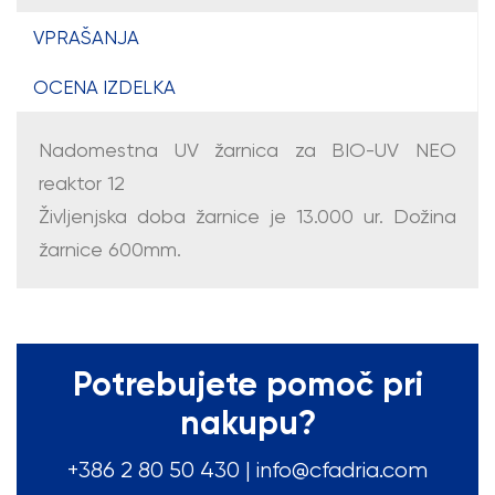
VPRAŠANJA
OCENA IZDELKA
Nadomestna UV žarnica za BIO-UV NEO
reaktor 12
Življenjska doba žarnice je 13.000 ur. Dožina
žarnice 600mm.
Potrebujete pomoč pri
nakupu?
+386 2 80 50
430
|
info@cfadria.com