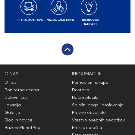
HITRA DOSTAVA
NAJBOLJŠA EKIPA
NAJBOLJŠI
NASVETI
O NAS
INFORMACIJE
O nas
Pomoč pri nakupu
Bonitetna ocena
Dostava
Delovni čas
Načini plačila
Lokacija
Splošni pogoji poslovanja
Galerija
Pravno obvestilo
Blog in novice
Varstvo osebnih podatkov
Bazeni PlanetPool
Preklic naročila
Foto material