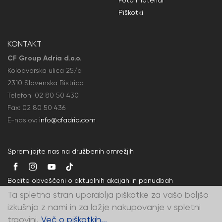
Piškotki
KONTAKT
CF Group Adria d.o.o.
Kolodvorska ulica 25/a
2310 Slovenska Bistrica
Telefon:
02 80 50
430
Fax: 02 80 50
436
E-naslov:
info@cfadria.com
Spremljajte nas na družbenih omrežjih
Bodite obveščeni o aktualnih akcijah in ponudbah
Ta spletna stran uporablja piškotke za vašo boljšo
izkušnjo z nami in za lažje nakupovanje v spletni
trgovini.
Več o piškotkih...