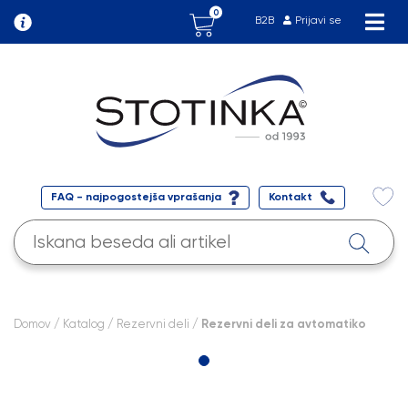
0
B2B
Prijavi se
FAQ - najpogostejša vprašanja
Kontakt
Domov
/
Katalog
/
Rezervni deli
/ Rezervni deli za avtomatiko