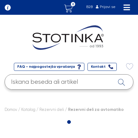
0
B2B
Prijavi se
FAQ - najpogostejša vprašanja
Kontakt
Domov
/
Katalog
/
Rezervni deli
/ Rezervni deli za avtomatiko