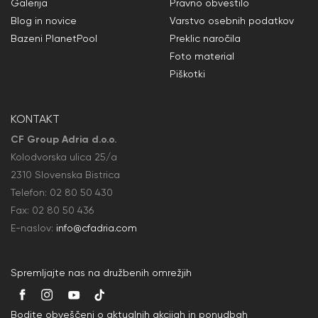
Galerija
Pravno obvestilo
Blog in novice
Varstvo osebnih podatkov
Bazeni PlanetPool
Preklic naročila
Foto material
Piškotki
KONTAKT
CF Group Adria d.o.o.
Kolodvorska ulica 25/a
2310 Slovenska Bistrica
Telefon:
02 80 50
430
Fax: 02 80 50
436
E-naslov:
info@cfadria.com
Spremljajte nas na družbenih omrežjih
Bodite obveščeni o aktualnih akcijah in ponudbah