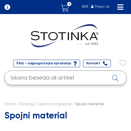
0
B2B
Prijavi se
FAQ - najpogostejša vprašanja
Kontakt
Domov
/
Katalog
/
Oprema za gradnjo
/ Spojni material
Spojni material