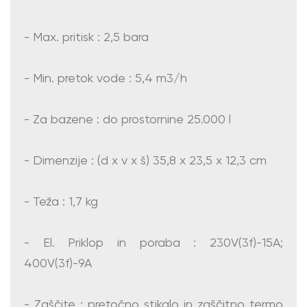
- Max. pritisk : 2,5 bara
- Min. pretok vode : 5,4 m3/h
- Za bazene : do prostornine 25.000 l
- Dimenzije : (d x v x š) 35,8 x 23,5 x 12,3 cm
- Teža : 1,7 kg
- El. Priklop in poraba : 230V(3f)-15A;
400V(3f)-9A
- Zaščite : pretočno stikalo in zaščitno termo