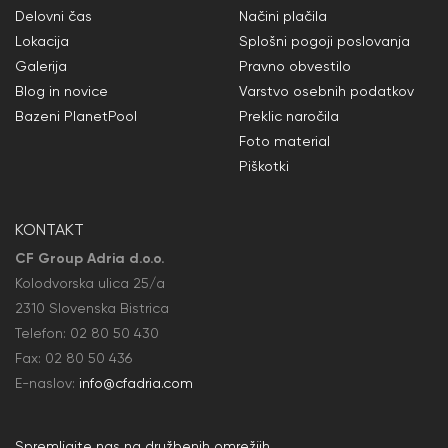
Delovni čas
Načini plačila
Lokacija
Splošni pogoji poslovanja
Galerija
Pravno obvestilo
Blog in novice
Varstvo osebnih podatkov
Bazeni PlanetPool
Preklic naročila
Foto material
Piškotki
KONTAKT
CF Group Adria d.o.o.
Kolodvorska ulica 25/a
2310 Slovenska Bistrica
Telefon:
02 80 50
430
Fax: 02 80 50
436
E-naslov:
info@cfadria.com
Spremljajte nas na družbenih omrežjih