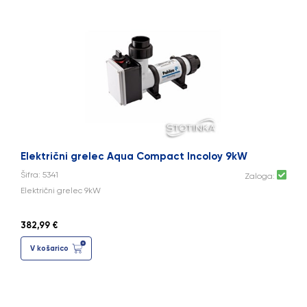
Električni grelec Aqua Compact Incoloy 9kW
Šifra: 5341
Zaloga:
Električni grelec 9kW
382,99 €
V košarico