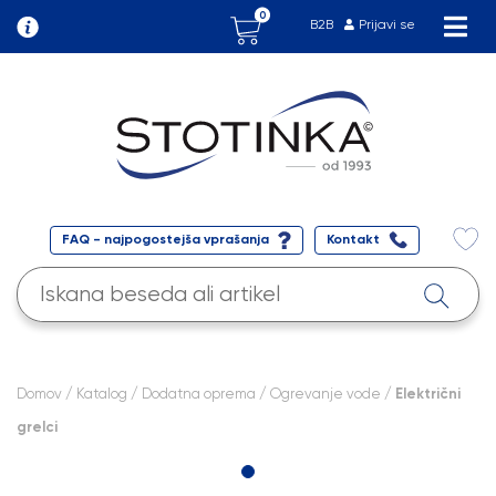
0
B2B
Prijavi se
FAQ - najpogostejša vprašanja
Kontakt
Domov
/
Katalog
/
Dodatna oprema
/
Ogrevanje vode
/ Električni
grelci