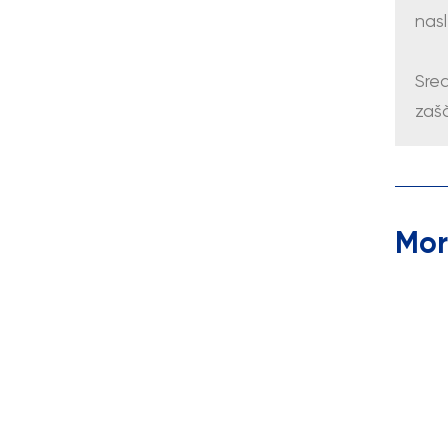
nas
Sred
zašč
Mor