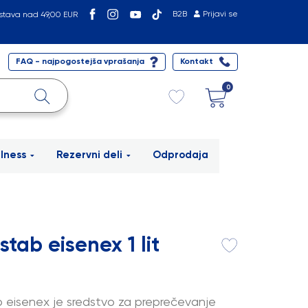
B2B
Prijavi se
stava nad 49,00 EUR
FAQ - najpogostejša vprašanja
Kontakt
0
lness
Rezervni deli
Odprodaja
stab eisenex 1 lit
 eisenex je sredstvo za preprečevanje