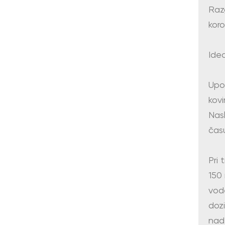
Razg
koro
Idea
Upo
kov
Nas
času
Pri 
150 
vod
dozi
nad 