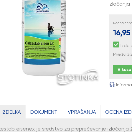
izločanja
Redna cena 
16,95
Izdel
Predvido
V koša
Informa
 IZDELKA
DOKUMENTI
VPRAŠANJA
OCENA IZD
estab eisenex je sredstvo za preprečevanje izločanja ž