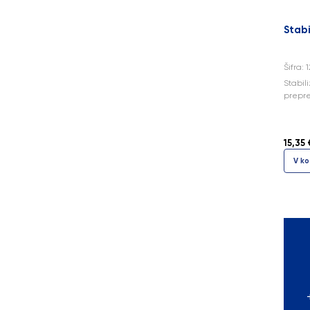
Stabi
Šifra: 
Stabili
prepreč
15,35 
V ko