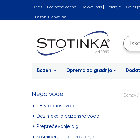
O nas
Bonitetna ocena
Delovni čas
Lokacija
Galerij
Bazeni PlanetPool
Bazeni
Oprema za gradnjo
Doda
Nega vode
Domov
pH vrednost vode
Dezinfekcija bazenske vode
Preprečevanje alg
Kosmičenje - odpravljanje