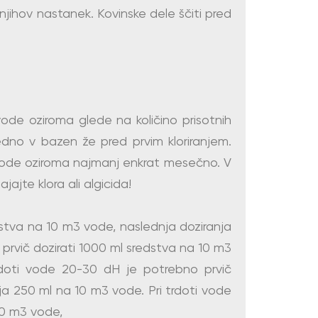
njihov nastanek. Kovinske dele ščiti pred
de oziroma glede na količino prisotnih
dno v bazen že pred prvim kloriranjem.
vode oziroma najmanj enkrat mesečno. V
jte klora ali algicida!
dstva na 10 m3 vode, naslednja doziranja
prvič dozirati 1000 ml sredstva na 10 m3
rdoti vode 20-30 dH je potrebno prvič
ja 250 ml na 10 m3 vode. Pri trdoti vode
10 m3 vode,