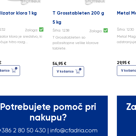
lizator klora 1 kg
T Grosstableten 200 g
Metal Ma
5 kg
1232
Šifra: 1230
Zaloga:
Šifra: 1238
Zaloga:
zator klora je sredstvo, ki
Metal Magi
T Grosstableten so
uje hitro razg...
odstranjuje
počasitopne velike klorove
tablete.
€
29,95 €
54,95 €
šarico
V košari
V košarico
Potrebujete pomoč pri
Za
nakupu?
+386 2 80 50
430
|
info@cfadria.com