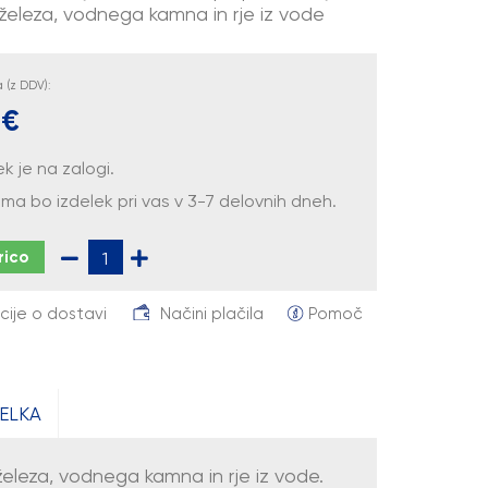
 železa, vodnega kamna in rje iz vode
(z DDV):
 €
ek je na zalogi.
ma bo izdelek pri vas v 3-7 delovnih dneh.
rico
cije o dostavi
Načini plačila
Pomoč
ELKA
eleza, vodnega kamna in rje iz vode.