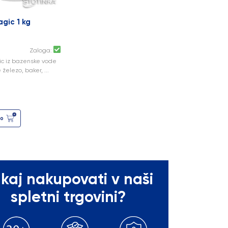
gic 1 kg
Zaloga:
c iz bazenske vode
 železo, baker, ...
co
kaj nakupovati v naši
spletni trgovini?