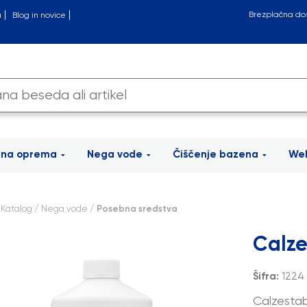
Brezplačna do
a
Blog in novice
tna oprema
Nega vode
Čiščenje bazena
Wel
/
Katalog
/
Nega vode
/ Posebna sredstva
Calze
Šifra:
1224
Calzestab