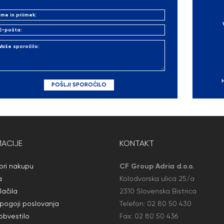
ACIJE
KONTAKT
ri nakupu
CF Group Adria d.o.o.
a
Kolodvorska ulica 25/a
lačila
2310 Slovenska Bistrica
 pogoji poslovanja
Telefon:
02 80 50
430
obvestilo
Fax: 02 80 50
436