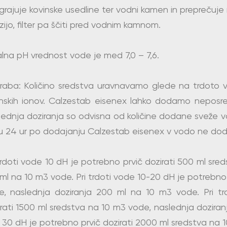
rajuje kovinske usedline ter vodni kamen in preprečuje 
zijo, filter pa ščiti pred vodnim kamnom.
lna pH vrednost vode je med 7,0 – 7,6.
raba: Količino sredstva uravnavamo glede na trdoto vo
inskih ionov. Calzestab eisenex lahko dodamo neposre
lednja doziranja so odvisna od količine dodane sveže 
 24 ur po dodajanju Calzestab eisenex v vodo ne dodaja
trdoti vode 10 dH je potrebno prvič dozirati 500 ml sre
ml na 10 m3 vode. Pri trdoti vode 10-20 dH je potrebno 
e, naslednja doziranja 200 ml na 10 m3 vode. Pri t
rati 1500 ml sredstva na 10 m3 vode, naslednja doziran
30 dH je potrebno prvič dozirati 2000 ml sredstva na 