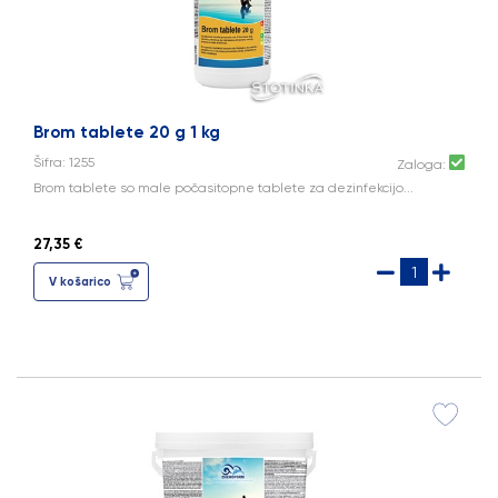
Brom tablete 20 g 1 kg
Šifra: 1255
Zaloga:
Brom tablete so male počasitopne tablete za dezinfekcijo...
27,35 €
V košarico