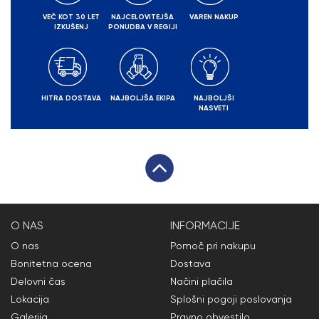
VEČ KOT 30 LET
NAJCELOVITEJŠA
VAREN NAKUP
IZKUŠENJ
PONUDBA V REGIJI
HITRA DOSTAVA
NAJBOLJŠA EKIPA
NAJBOLJŠI
NASVETI
O NAS
INFORMACIJE
O nas
Pomoč pri nakupu
Bonitetna ocena
Dostava
Delovni čas
Načini plačila
Lokacija
Splošni pogoji poslovanja
Galerija
Pravno obvestilo