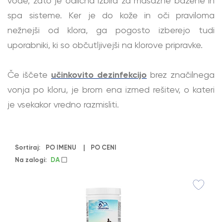
vode, zato je odlična izbira za masažne bazene in
spa sisteme. Ker je do kože in oči praviloma
nežnejši od klora, ga pogosto izberejo tudi
uporabniki, ki so občutljivejši na klorove pripravke.
Če iščete
učinkovito dezinfekcijo
brez značilnega
vonja po kloru, je brom ena izmed rešitev, o kateri
je vsekakor vredno razmisliti.
Sortiraj:
PO IMENU
|
PO CENI
Na zalogi:
DA