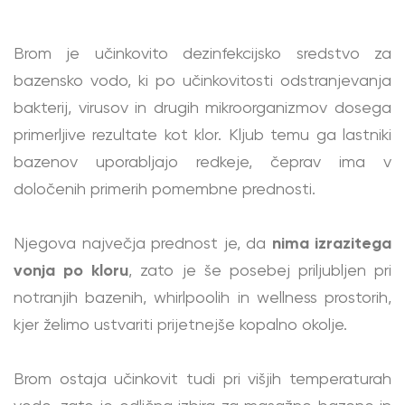
Brom je učinkovito dezinfekcijsko sredstvo za
bazensko vodo, ki po učinkovitosti odstranjevanja
bakterij, virusov in drugih mikroorganizmov dosega
primerljive rezultate kot klor. Kljub temu ga lastniki
bazenov uporabljajo redkeje, čeprav ima v
določenih primerih pomembne prednosti.
Njegova največja prednost je, da
nima izrazitega
vonja po kloru
, zato je še posebej priljubljen pri
notranjih bazenih, whirlpoolih in wellness prostorih,
kjer želimo ustvariti prijetnejše kopalno okolje.
Brom ostaja učinkovit tudi pri višjih temperaturah