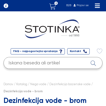
0
B2B
Prijavi se
FAQ - najpogostejša vprašanja
Kontakt
Domov
/
Katalog
/
Nega vode
/
Dezinfekcija bazenske vode
/
Dezinfekcija vode - brom
Dezinfekcija vode - brom