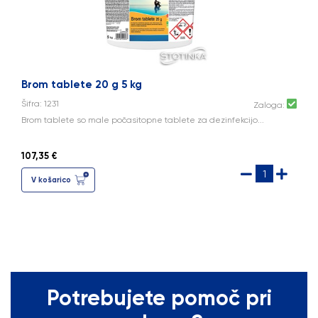
Brom tablete 20 g 5 kg
Šifra: 1231
Zaloga:
Brom tablete so male počasitopne tablete za dezinfekcijo...
107,35 €
V košarico
Potrebujete pomoč pri