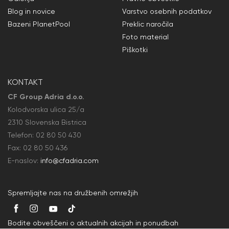
Blog in novice
Varstvo osebnih podatkov
Bazeni PlanetPool
Preklic naročila
Foto material
Piškotki
KONTAKT
CF Group Adria d.o.o.
Kolodvorska ulica 25/a
2310 Slovenska Bistrica
Telefon:
02 80 50
430
Fax: 02 80 50
436
E-naslov:
info@cfadria.com
Spremljajte nas na družbenih omrežjih
Bodite obveščeni o aktualnih akcijah in ponudbah