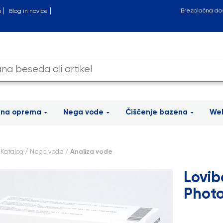
Brezplačna do
a
Blog in novice
tna oprema
Nega vode
Čiščenje bazena
Wel
/
Katalog
/
Nega vode
/ Analiza vode
Lovib
Photo