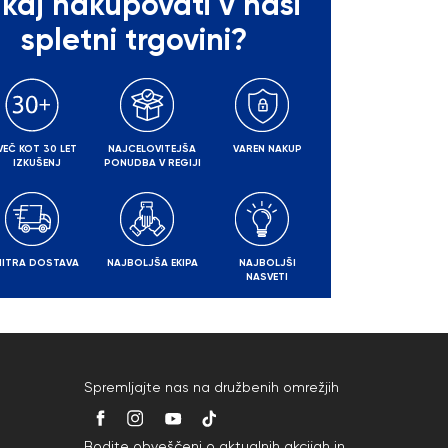
kaj nakupovati v naši
spletni trgovini?
VEČ KOT 30 LET
NAJCELOVITEJŠA
VAREN NAKUP
IZKUŠENJ
PONUDBA V REGIJI
HITRA DOSTAVA
NAJBOLJŠA EKIPA
NAJBOLJŠI
NASVETI
Spremljajte nas na družbenih omrežjih
Bodite obveščeni o aktualnih akcijah in