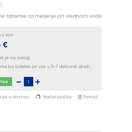
0
 tabletke za merjenje pH vrednosti vode
(z DDV):
 €
ek je na zalogi.
ma bo izdelek pri vas v 3-7 delovnih dneh.
rico
cije o dostavi
Načini plačila
Pomoč