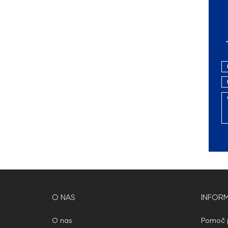
O NAS
INFORM
O nas
Pomoč p