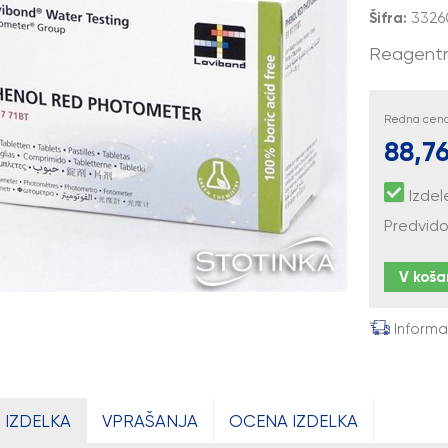
Šifra:
3326
Reagentne
Redna cena 
88,76
Izdel
Predvido
V koša
Informa
 IZDELKA
VPRAŠANJA
OCENA IZDELKA