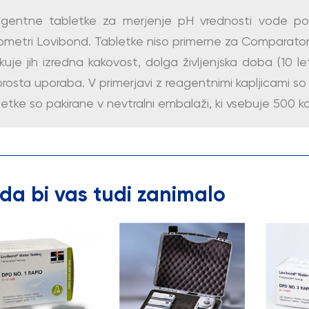
gentne tabletke za merjenje pH vrednosti vode po
metri Lovibond. Tabletke niso primerne za Comparatorj
kuje jih izredna kakovost, dolga življenjska doba (10 
rosta uporaba. V primerjavi z reagentnimi kapljicami so 
etke so pakirane v nevtralni embalaži, ki vsebuje 500 k
da bi vas tudi zanimalo