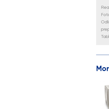
Rea
Foto
Odli
prep
Tabl
Mor