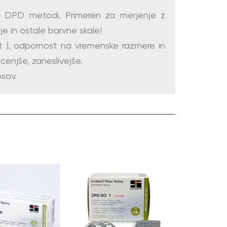
 DPD metodi. Primeren za merjenje z
e in ostale barvne skale!
let ), odpornost na vremenske razmere in
cenjše, zaneslivejše.
osov.