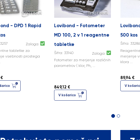
bond - DPD 1 Rapid
Lovibond - Fotometer
Lovibon
kos
MD 100, 2 v 1 reagentne
500 kos
33257
Šifra: 3328
tabletke
Zaloga:
tne tabletke za
Reagentne
Šifra: 33140
Zaloga:
je vsebnosti prostega
merjenje 
Fotometer za merjenje različnih
.
klora ...
parametrov ( klor, Ph, ...
 €
89,94 €
šarico
V košari
849,12 €
V košarico