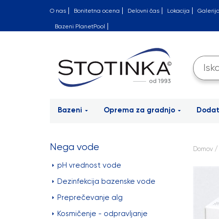
O nas
Bonitetna ocena
Delovni čas
Lokacija
Galerij
Bazeni PlanetPool
Bazeni
Oprema za gradnjo
Doda
Nega vode
Domov
pH vrednost vode
Dezinfekcija bazenske vode
Preprečevanje alg
Kosmičenje - odpravljanje