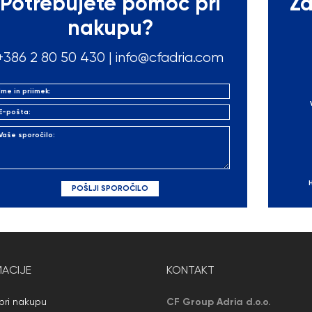
Potrebujete pomoč pri
Za
nakupu?
+386 2 80 50
430
|
info@cfadria.com
ACIJE
KONTAKT
ri nakupu
CF Group Adria d.o.o.