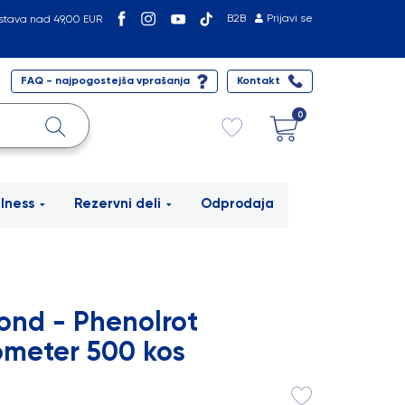
B2B
Prijavi se
stava nad 49,00 EUR
FAQ - najpogostejša vprašanja
Kontakt
0
lness
Rezervni deli
Odprodaja
ond - Phenolrot
meter 500 kos