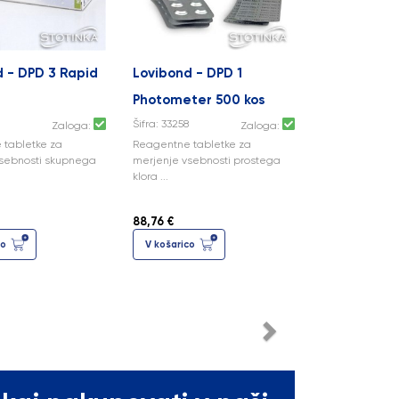
d - DPD 3 Rapid
Lovibond - DPD 1
Photometer 500 kos
6
Šifra: 33258
Zaloga:
Zaloga:
 tabletke za
Reagentne tabletke za
vsebnosti skupnega
merjenje vsebnosti prostega
klora ...
88,76 €
co
V košarico