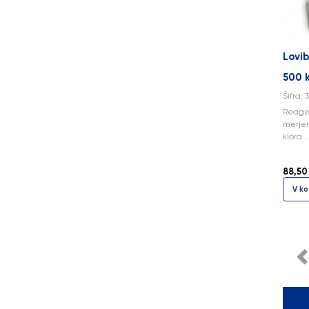
Lovi
500 
Šifra: 
Reagen
merjen
klora ..
88,50
V ko