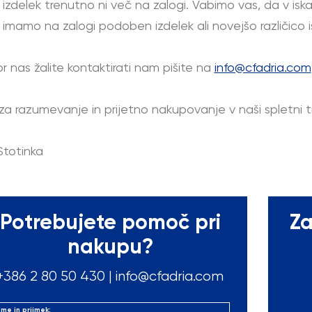
i izdelek trenutno ni več na zalogi. Vabimo vas, da v iska
imamo na zalogi podoben izdelek ali novejšo različico i
kor nas žalite kontaktirati nam pišite na
info@cfadria.com
za razumevanje in prijetno nakupovanje v naši spletni tr
Stotinka
Potrebujete pomoč pri
Za
nakupu?
+386 2 80 50
430
|
info@cfadria.com