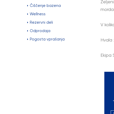
Željen
Čiščenje bazena
morda 
Wellness
Rezervni deli
V koli
Odprodaja
Pogosta vprašanja
Hvala 
Ekipa 