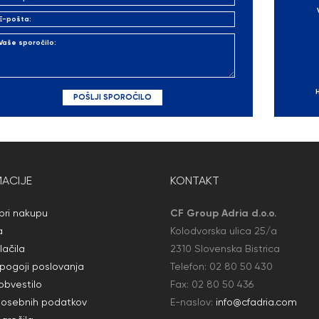
ACIJE
KONTAKT
ri nakupu
CF Group Adria d.o.o.
a
Kolodvorska ulica 25/a
lačila
2310 Slovenska Bistrica
 pogoji poslovanja
Telefon:
02 80 50
430
obvestilo
Fax: 02 80 50
436
 osebnih podatkov
E-naslov:
info@cfadria.com