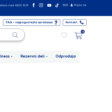
B2B
Prijavi se
stava nad 49,00 EUR
FAQ - najpogostejša vprašanja
Kontakt
0
lness
Rezervni deli
Odprodaja