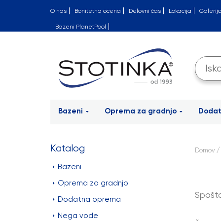
O nas
Bonitetna ocena
Delovni čas
Lokacija
Galerij
Bazeni PlanetPool
Bazeni
Oprema za gradnjo
Doda
Katalog
Domov
/
Bazeni
Oprema za gradnjo
Spošto
Dodatna oprema
Nega vode