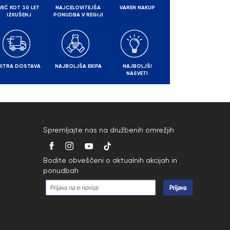
VEČ KOT 30 LET
NAJCELOVITEJŠA
VAREN NAKUP
IZKUŠENJ
PONUDBA V REGIJI
HITRA DOSTAVA
NAJBOLJŠA EKIPA
NAJBOLJŠI
NASVETI
Spremljajte nas na družbenih omrežjih
Bodite obveščeni o aktualnih akcijah in
ponudbah