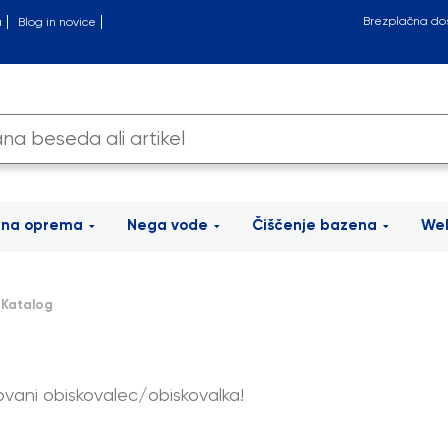
Brezplačna do
a
Blog in novice
tna oprema
Nega vode
Čiščenje bazena
Wel
 Katalog
vani obiskovalec/obiskovalka!