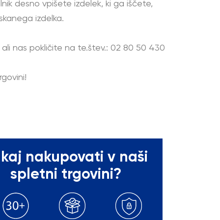
lnik desno vpišete izdelek, ki ga iščete,
skanega izdelka.
ali nas pokličite na te.štev.: 02 80 50 430
govini!
kaj nakupovati v naši
spletni trgovini?