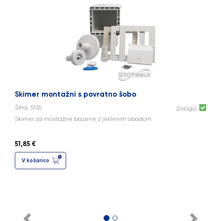
Skimer montažni s povratno šobo
Šifra: 5135
Zaloga:
Skimer za montažne bazene z jeklenim obodom.
51,85 €
V košarico