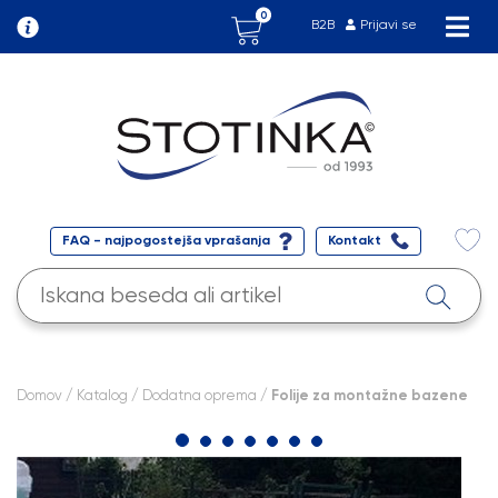
0
B2B
Prijavi se
FAQ - najpogostejša vprašanja
Kontakt
Domov
/
Katalog
/
Dodatna oprema
/ Folije za montažne bazene