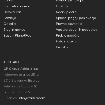
O nas
Pomoč pri nakupu
Bonitetna ocena
Dostava
Delovni čas
Načini plačila
Lokacija
Splošni pogoji poslovanja
Galerija
Pravno obvestilo
Blog in novice
Varstvo osebnih podatkov
Bazeni PlanetPool
Preklic naročila
Foto material
Piškotki
KONTAKT
CF Group Adria d.o.o.
Kolodvorska ulica 25/a
2310 Slovenska Bistrica
Telefon:
02 80 50
430
Fax: 02 80 50
436
E-naslov:
info@cfadria.com