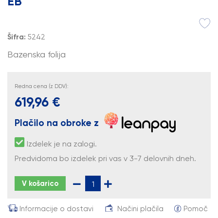
EB
Šifra:
5242
Bazenska folija
Redna cena (z DDV):
619,96 €
Plačilo na obroke z
Izdelek je na zalogi.
Predvidoma bo izdelek pri vas v 3-7 delovnih dneh.
V košarico
Informacije o dostavi
Načini plačila
Pomoč