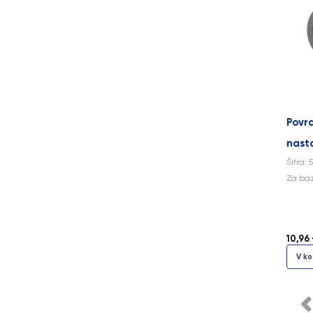
Povr
nasta
Šifra: 
Za baz
10,96 
V ko