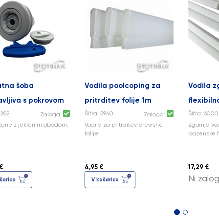
atna šoba
Vodila poolcoping za
Vodila z
vljiva s pokrovom
pritrditev folije 1m
flexibiln
5282
Šifra: 5940
Šifra: 6000
Zaloga:
Zaloga:
ene z jeklenim obodom.
Vodila za pritrditev previsne
Zgornja vod
folije
bazenske fo
€
4,95 €
17,29 €
Ni zalo
šarico
V košarico