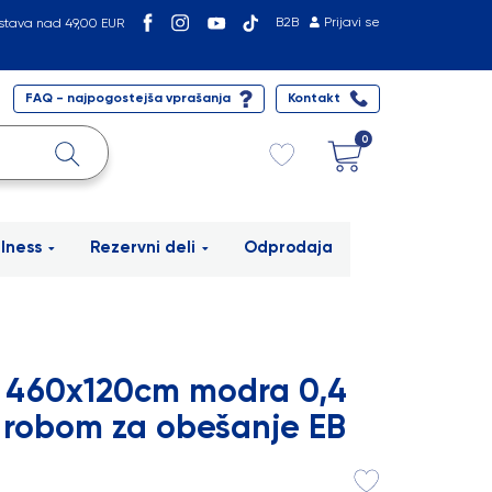
B2B
Prijavi se
stava nad 49,00 EUR
FAQ - najpogostejša vprašanja
Kontakt
0
lness
Rezervni deli
Odprodaja
a 460x120cm modra 0,4
robom za obešanje EB