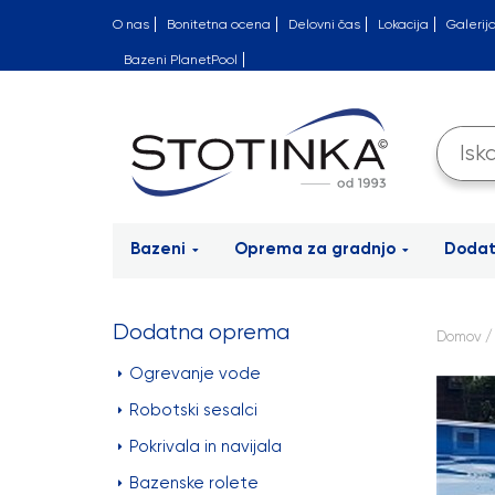
O nas
Bonitetna ocena
Delovni čas
Lokacija
Galerij
Bazeni PlanetPool
Bazeni
Oprema za gradnjo
Doda
Dodatna oprema
Domov
Ogrevanje vode
Robotski sesalci
Pokrivala in navijala
Bazenske rolete