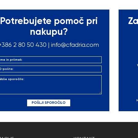
Potrebujete pomoč pri
Za
nakupu?
+386 2 80 50
430
|
info@cfadria.com