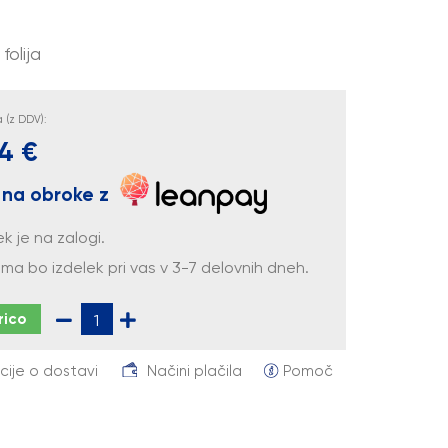
folija
(z DDV):
4 €
 na obroke z
ek je na zalogi.
ma bo izdelek pri vas v 3-7 delovnih dneh.
rico
cije o dostavi
Načini plačila
Pomoč