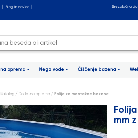
Brezplačna do
a
Blog in novice
tna oprema
Nega vode
Čiščenje bazena
Wel
/
Katalog
/
Dodatna oprema
/ Folije za montažne bazene
Folij
mm z 