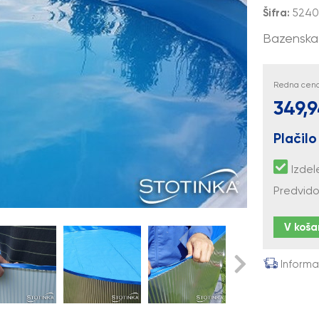
Šifra:
5240
Bazenska 
Redna cena 
349,9
Plačilo
Izdel
Predvido
V koša
Informa