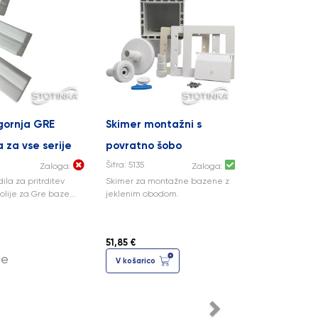
gornja GRE
Skimer montažni s
a za vse serije
povratno šobo
Šifra: 5135
Zaloga:
Zaloga:
ila za pritrditev
Skimer za montažne bazene z
lije za Gre baze...
jeklenim obodom.
51,85 €
ge
V košarico