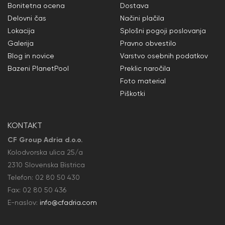
Bonitetna ocena
Dostava
Delovni čas
Načini plačila
Lokacija
Splošni pogoji poslovanja
Galerija
Pravno obvestilo
Blog in novice
Varstvo osebnih podatkov
Bazeni PlanetPool
Preklic naročila
Foto material
Piškotki
KONTAKT
CF Group Adria d.o.o.
Kolodvorska ulica 25/a
2310 Slovenska Bistrica
Telefon:
02 80 50
430
Fax: 02 80 50
436
E-naslov:
info@cfadria.com