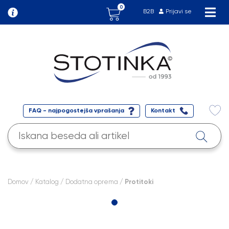
0
B2B
Prijavi se
FAQ - najpogostejša vprašanja
Kontakt
Domov
/
Katalog
/
Dodatna oprema
/ Protitoki