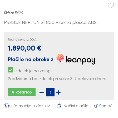
Šifra:
5629
Protitok NEPTUN ST800 - čelna plošča ABS
Redna cena (z DDV):
1.890,00 €
Plačilo na obroke z
Izdelek je na zalogi.
Predvidoma bo izdelek pri vas v 3-7 delovnih dneh.
V košarico
Informacije o dostavi
Načini plačila
Pomoč