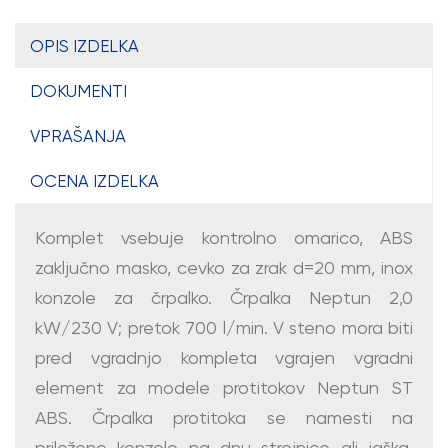
OPIS IZDELKA
DOKUMENTI
VPRAŠANJA
OCENA IZDELKA
Komplet vsebuje kontrolno omarico, ABS
zaključno masko, cevko za zrak d=20 mm, inox
konzole za črpalko. Črpalka Neptun 2,0
kW/230 V; pretok 700 l/min. V steno mora biti
pred vgradnjo kompleta vgrajen vgradni
element za modele protitokov Neptun ST
ABS. Črpalka protitoka se namesti na
priloženo konzolo na dnu strojnice ali jaška.