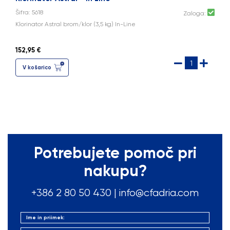
Šifra: 5618
Zaloga:
Klorinator Astral brom/klor (3,5 kg) In-Line
152,95 €
V košarico
Potrebujete pomoč pri
nakupu?
+386 2 80 50
430
|
info@cfadria.com