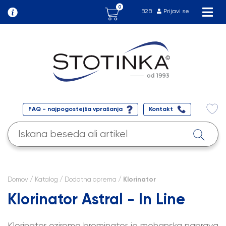
0
B2B
Prijavi se
FAQ - najpogostejša vprašanja
Kontakt
Domov
/
Katalog
/
Dodatna oprema
/ Klorinator
Klorinator Astral - In Line
Klorinator oziroma brominator je mehanska naprava