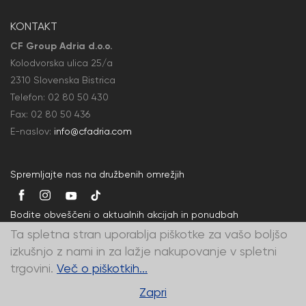
KONTAKT
CF Group Adria d.o.o.
Kolodvorska ulica 25/a
2310 Slovenska Bistrica
Telefon:
02 80 50
430
Fax: 02 80 50
436
E-naslov:
info@cfadria.com
Spremljajte nas na družbenih omrežjih
Bodite obveščeni o aktualnih akcijah in ponudbah
Ta spletna stran uporablja piškotke za vašo boljšo
izkušnjo z nami in za lažje nakupovanje v spletni
trgovini.
Več o piškotkih...
© CF Group Adria d.o.o. - vse pravice pridržane
Zapri