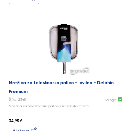
Mrežica za teleskopsko palico - lovilna - Delphin
Premium
Šifra: 2348
Zaloga:
Mrežica za teleskopsko palico z najlonsko mrežo
34,95 €
V košarico