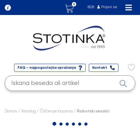
0
B2B
Prijavi se
FAQ - najpogostejša vprašanja
Kontakt
Domov
/
Katalog
/
Čiščenje bazena
/ Robotski sesalci