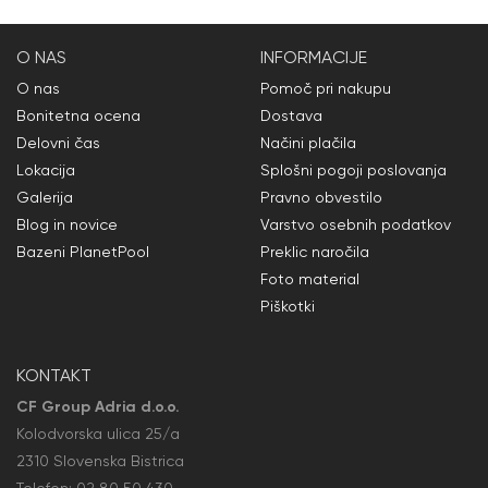
O NAS
INFORMACIJE
O nas
Pomoč pri nakupu
Bonitetna ocena
Dostava
Delovni čas
Načini plačila
Lokacija
Splošni pogoji poslovanja
Galerija
Pravno obvestilo
Blog in novice
Varstvo osebnih podatkov
Bazeni PlanetPool
Preklic naročila
Foto material
Piškotki
KONTAKT
CF Group Adria d.o.o.
Kolodvorska ulica 25/a
2310 Slovenska Bistrica
Telefon:
02 80 50
430