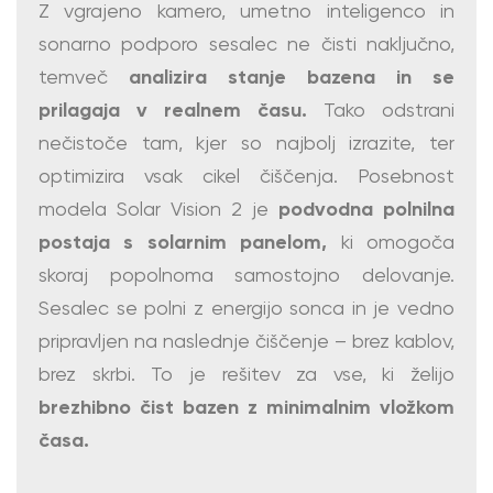
Z vgrajeno kamero, umetno inteligenco in
sonarno podporo sesalec ne čisti naključno,
temveč
analizira stanje bazena in se
prilagaja v realnem času.
Tako odstrani
nečistoče tam, kjer so najbolj izrazite, ter
optimizira vsak cikel čiščenja. Posebnost
modela Solar Vision 2 je
podvodna polnilna
postaja s solarnim panelom,
ki omogoča
skoraj popolnoma samostojno delovanje.
Sesalec se polni z energijo sonca in je vedno
pripravljen na naslednje čiščenje – brez kablov,
brez skrbi. To je rešitev za vse, ki želijo
brezhibno čist bazen z minimalnim vložkom
časa.