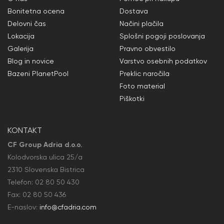
Bonitetna ocena
Dostava
Delovni čas
Načini plačila
Lokacija
Splošni pogoji poslovanja
Galerija
Pravno obvestilo
Blog in novice
Varstvo osebnih podatkov
Bazeni PlanetPool
Preklic naročila
Foto material
Piškotki
KONTAKT
CF Group Adria d.o.o.
Kolodvorska ulica 25/a
2310 Slovenska Bistrica
Telefon:
02 80 50
430
Fax: 02 80 50
436
E-naslov:
info@cfadria.com