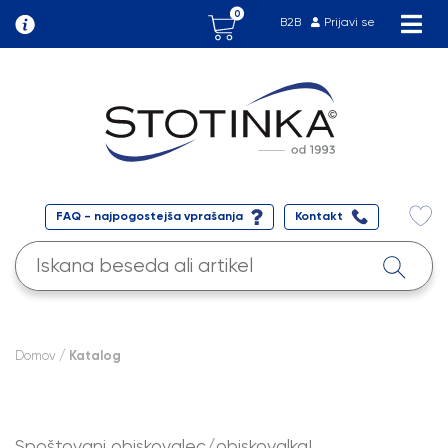
0
B2B
Prijavi se
FAQ - najpogostejša vprašanja
Kontakt
Domov
/ Katalog
Spoštovani obiskovalec/obiskovalka!