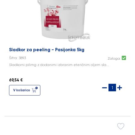
Sladkor za peeling - Pasijonka 5kg
Šifra: 3893
Zaloga:
Sladkorni pilimg z dodanimi izbranim eteričnim oljem sla...
69,54 €
V košarico