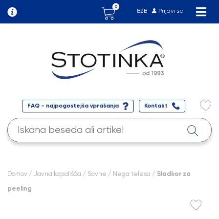
0
B2B
Prijavi se
FAQ - najpogostejša vprašanja
Kontakt
Domov
/
Javna kopališča
/
Savne
/
Nega telesa
/ Sladkor za
peeling