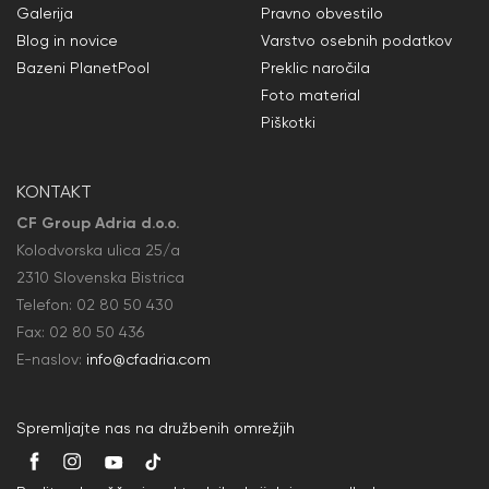
Galerija
Pravno obvestilo
Blog in novice
Varstvo osebnih podatkov
Bazeni PlanetPool
Preklic naročila
Foto material
Piškotki
KONTAKT
CF Group Adria d.o.o.
Kolodvorska ulica 25/a
2310 Slovenska Bistrica
Telefon:
02 80 50
430
Fax: 02 80 50
436
E-naslov:
info@cfadria.com
Spremljajte nas na družbenih omrežjih