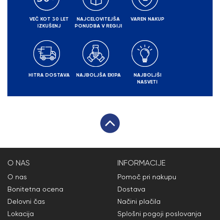
VEČ KOT 30 LET
NAJCELOVITEJŠA
VAREN NAKUP
IZKUŠENJ
PONUDBA V REGIJI
HITRA DOSTAVA
NAJBOLJŠA EKIPA
NAJBOLJŠI
NASVETI
O NAS
INFORMACIJE
O nas
Pomoč pri nakupu
Bonitetna ocena
Dostava
Delovni čas
Načini plačila
Lokacija
Splošni pogoji poslovanja