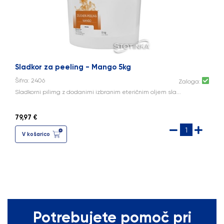
Sladkor za peeling - Mango 5kg
Šifra: 2406
Zaloga:
Sladkorni pilimg z dodanimi izbranim eteričnim oljem sla...
79,97 €
V košarico
Potrebujete pomoč pri