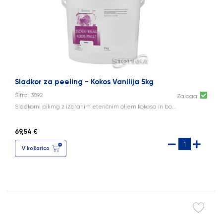
Sladkor za peeling - Kokos Vanilija 5kg
Šifra: 3892
Zaloga:
Sladkorni pilimg z izbranim eteričnim oljem kokosa in bo...
69,54 €
V košarico