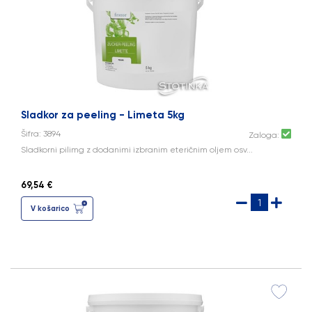
Sladkor za peeling - Limeta 5kg
Šifra: 3894
Zaloga:
Sladkorni pilimg z dodanimi izbranim eteričnim oljem osv...
69,54 €
V košarico