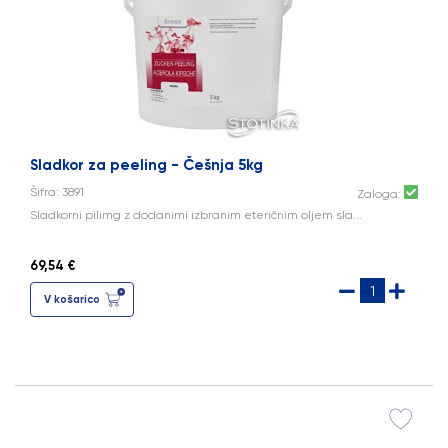
Sladkor za peeling - Češnja 5kg
Šifra: 3891
Zaloga:
Sladkorni pilimg z dodanimi izbranim eteričnim oljem sla...
69,54 €
V košarico