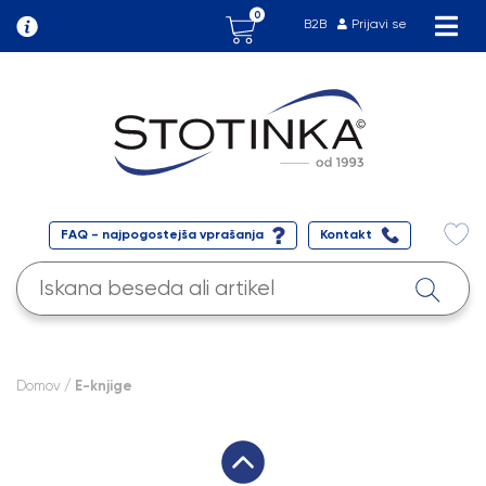
0
B2B
Prijavi se
FAQ - najpogostejša vprašanja
Kontakt
Domov
/ E-knjige