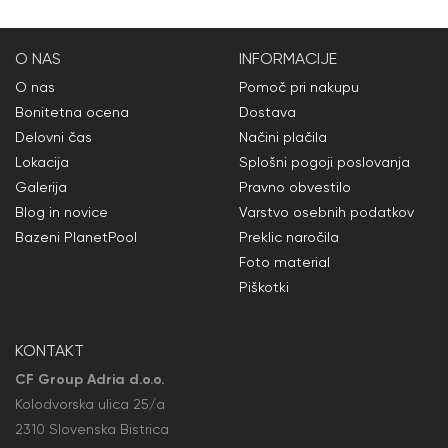
O NAS
INFORMACIJE
O nas
Pomoč pri nakupu
Bonitetna ocena
Dostava
Delovni čas
Načini plačila
Lokacija
Splošni pogoji poslovanja
Galerija
Pravno obvestilo
Blog in novice
Varstvo osebnih podatkov
Bazeni PlanetPool
Preklic naročila
Foto material
Piškotki
KONTAKT
CF Group Adria d.o.o.
Kolodvorska ulica 25/a
2310 Slovenska Bistrica