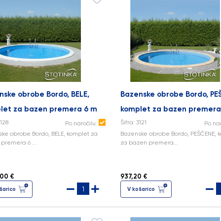
nske obrobe Bordo, BELE,
Bazenske obrobe Bordo, PE
let za bazen premera 6 m
komplet za bazen premera
3128
Šifra: 3121
Po naročilu:
Po na
ke obrobe Bordo, BELE, komplet za
Bazenske obrobe Bordo, PEŠČENE, 
premera 6 ...
za bazen premera...
,00 €
937,20 €
šarico
V košarico