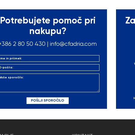
Potrebujete pomoč pri
Za
nakupu?
+386 2 80 50
430
|
info@cfadria.com