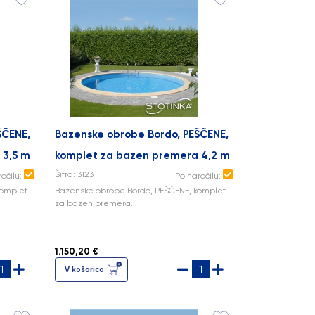
ŠČENE,
Bazenske obrobe Bordo, PEŠČENE,
 3,5 m
komplet za bazen premera 4,2 m
Šifra: 3123
ročilu:
Po naročilu:
komplet
Bazenske obrobe Bordo, PEŠČENE, komplet
za bazen premera...
1.150,20 €
V košarico