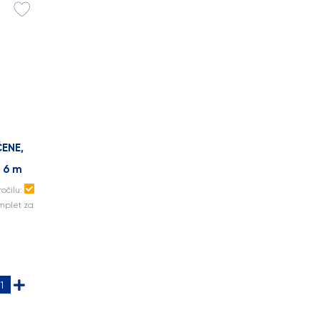
ČENE,
 6 m
ročilu:
mplet za