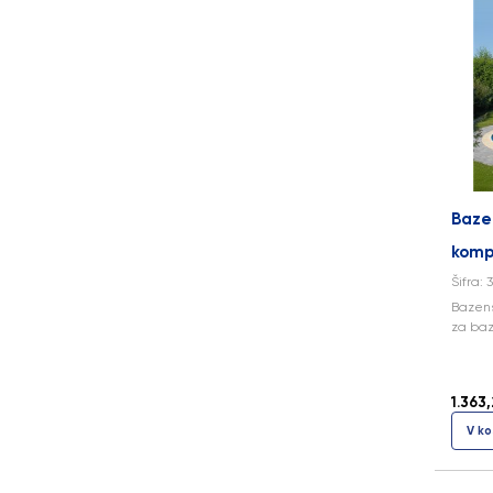
Baze
komp
Šifra: 
Bazens
za baz
1.363,
V ko