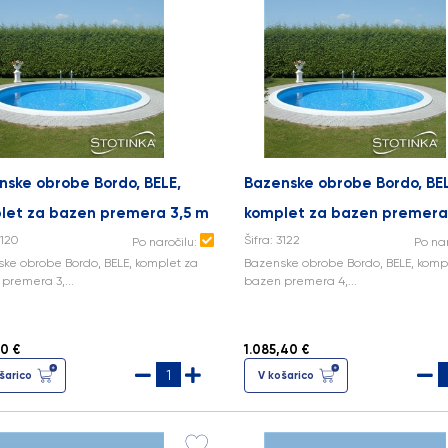
nske obrobe Bordo, BELE,
Bazenske obrobe Bordo, BEL
let za bazen premera 3,5 m
komplet za bazen premera
3120
Šifra: 3122
Po naročilu:
Po na
ke obrobe Bordo, BELE, komplet za
Bazenske obrobe Bordo, BELE, komp
premera 3,...
bazen premera 4,...
0 €
1.085,40 €
šarico
V košarico