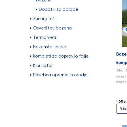
bazene
Dodatki za obrobe
Zunanji tuši
Osvetlitev bazena
Termometri
Bazenske lestve
Baze
Kompleti za popravilo folije
komp
Klorinator
Šifra: 
Posebna oprema in orodja
Bazens
bazen 
1.608
V ko