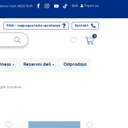
B2B
Prijavi se
stava nad 49,00 EUR
FAQ - najpogostejša vprašanja
Kontakt
0
lness
Rezervni deli
Odprodaja
ogle bazene