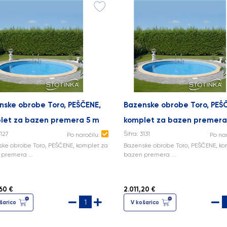
nske obrobe Toro, PEŠČENE,
Bazenske obrobe Toro, PEŠ
let za bazen premera 5 m
komplet za bazen premera
3127
Šifra: 3131
Po naročilu:
Po na
ke obrobe Toro, PEŠČENE, komplet za
Bazenske obrobe Toro, PEŠČENE, ko
premera ...
bazen premera ...
60 €
2.011,20 €
šarico
V košarico