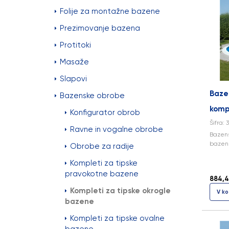
Folije za montažne bazene
Prezimovanje bazena
Protitoki
Masaže
Slapovi
Baze
Bazenske obrobe
komp
Konfigurator obrob
Šifra: 
Ravne in vogalne obrobe
Bazens
bazen 
Obrobe za radije
Kompleti za tipske
pravokotne bazene
884,4
Kompleti za tipske okrogle
V ko
bazene
Kompleti za tipske ovalne