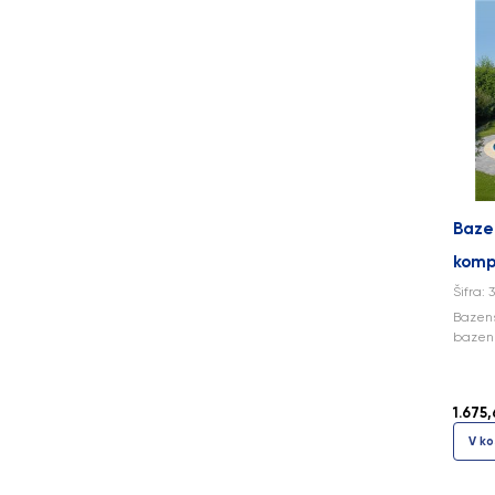
Baze
komp
Šifra: 
Bazens
bazen 
1.675,
V ko