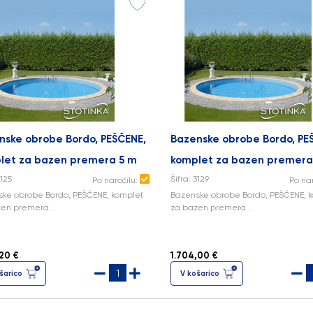
nske obrobe Bordo, PEŠČENE,
Bazenske obrobe Bordo, PE
let za bazen premera 5 m
komplet za bazen premera
3125
Šifra: 3129
Po naročilu:
Po na
ke obrobe Bordo, PEŠČENE, komplet
Bazenske obrobe Bordo, PEŠČENE, 
en premera...
za bazen premera...
20 €
1.704,00 €
šarico
V košarico