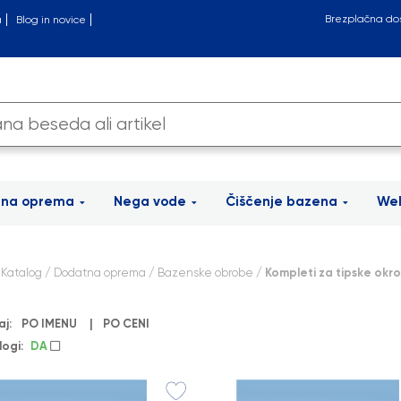
Brezplačna do
a
Blog in novice
tna oprema
Nega vode
Čiščenje bazena
Wel
/
Katalog
/
Dodatna oprema
/
Bazenske obrobe
/ Kompleti za tipske okr
aj:
PO IMENU
|
PO CENI
logi:
DA