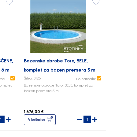
ŠČENE,
Bazenske obrobe Toro, BELE,
 6 m
komplet za bazen premera 5 m
Šifra: 3126
ročilu:
Po naročilu:
komplet
Bazenske obrobe Toro, BELE, komplet za
bazen premera 5 m
1.676,00 €
V košarico