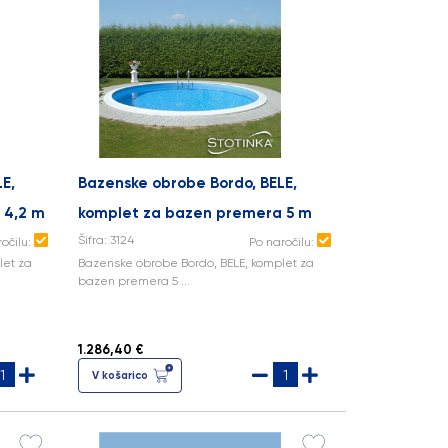
E,
Bazenske obrobe Bordo, BELE,
 4,2 m
komplet za bazen premera 5 m
Šifra: 3124
ročilu:
Po naročilu:
let za
Bazenske obrobe Bordo, BELE, komplet za
bazen premera 5 ...
1.286,40 €
V košarico