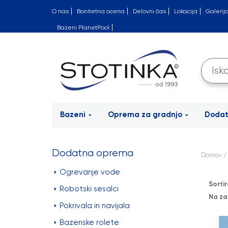
O nas
Bonitetna ocena
Delovni čas
Lokacija
Galerij
Bazeni PlanetPool
Bazeni
Oprema za gradnjo
Doda
Dodatna oprema
Domov
Ogrevanje vode
Sortir
Robotski sesalci
Na za
Pokrivala in navijala
Bazenske rolete